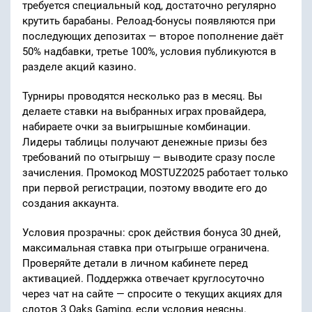
требуется специальный код, достаточно регулярно
крутить барабаны. Релоад-бонусы появляются при
последующих депозитах — второе пополнение даёт
50% надбавки, третье 100%, условия публикуются в
разделе акций казино.
Турниры проводятся несколько раз в месяц. Вы
делаете ставки на выбранных играх провайдера,
набираете очки за выигрышные комбинации.
Лидеры таблицы получают денежные призы без
требований по отыгрышу — выводите сразу после
зачисления. Промокод MOSTUZ2025 работает только
при первой регистрации, поэтому вводите его до
создания аккаунта.
Условия прозрачны: срок действия бонуса 30 дней,
максимальная ставка при отыгрыше ограничена.
Проверяйте детали в личном кабинете перед
активацией. Поддержка отвечает круглосуточно
через чат на сайте — спросите о текущих акциях для
слотов 3 Oaks Gaming, если условия неясны.