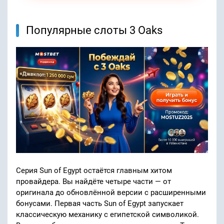
Популярные слоты 3 Oaks
Серия Sun of Egypt остаётся главным хитом
провайдера. Вы найдёте четыре части — от
оригинала до обновлённой версии с расширенными
бонусами. Первая часть Sun of Egypt запускает
классическую механику с египетской символикой.