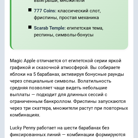
выигрыши, множители
777 Coins:
классический слот,
фриспины, простая механика
Scarab Temple:
египетская тема,
респины, символы-бонусы
Magic Apple отличается от египетской серии яркой
графикой и сказочной атмосферой. Вы собираете
яблоки на 5 барабанах, активируя бонусные раунды
через специальные символы. Волатильность
средняя позволяет чаще видеть небольшие
выплаты — подходит для длинных сессий с
ограниченным банкроллом. Фриспины запускаются
через три скаттера, множители растут при повторных
комбинациях.
Lucky Penny работает на шести барабанах без
фиксированных линий — комбинации формируются