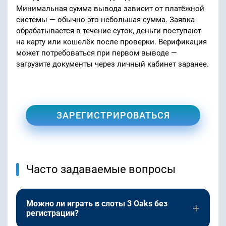
Минимальная сумма вывода зависит от платёжной
системы — обычно это небольшая сумма. Заявка
обрабатывается в течение суток, деньги поступают
на карту или кошелёк после проверки. Верификация
может потребоваться при первом выводе —
загрузите документы через личный кабинет заранее.
ЗАРЕГИСТРИРОВАТЬСЯ
Часто задаваемые вопросы
Можно ли играть в слоты 3 Oaks без
регистрации?