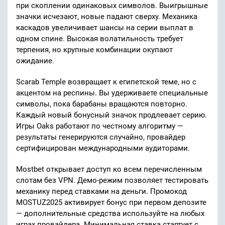
при скоплении одинаковых символов. Выигрышные
значки исчезают, новые падают сверху. Механика
каскадов увеличивает шансы на серии выплат в
одном спине. Высокая волатильность требует
терпения, но крупные комбинации окупают
ожидание.
Scarab Temple возвращает к египетской теме, но с
акцентом на респины. Вы удерживаете специальные
символы, пока барабаны вращаются повторно.
Каждый новый бонусный значок продлевает серию.
Игры Oaks работают по честному алгоритму —
результаты генерируются случайно, провайдер
сертифицирован международными аудиторами.
Mostbet открывает доступ ко всем перечисленным
слотам без VPN. Демо-режим позволяет тестировать
механику перед ставками на деньги. Промокод
MOSTUZ2025 активирует бонус при первом депозите
— дополнительные средства используйте на любых
играх провайдера. Минимальная ставка стартует с