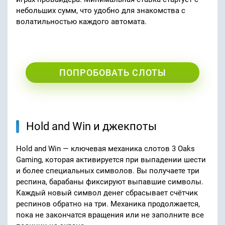
небольших сумм, что удобно для знакомства с
волатильностью каждого автомата.
ПОПРОБОВАТЬ СЛОТЫ
Hold and Win и джекпоты
Hold and Win — ключевая механика слотов 3 Oaks
Gaming, которая активируется при выпадении шести
и более специальных символов. Вы получаете три
респина, барабаны фиксируют выпавшие символы.
Каждый новый символ денег сбрасывает счётчик
респинов обратно на три. Механика продолжается,
пока не закончатся вращения или не заполните все