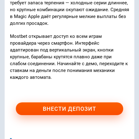
требует запаса терпения — холодные серии длиннее,
но крупные комбинации окупают ожидание. Средняя
в Magic Apple даёт регулярные мелкие выплаты без
долгих просадок.
Mostbet открывает доступ ко всем играм
провайдера через смартфон. Интерфейс
адаптирован под вертикальный экран, кнопки
крупные, барабаны крутятся плавно даже при
слабом соединении. Начинайте с демо, переходите к
ставкам на деньги после понимания механики
каждого автомата.
ВНЕСТИ ДЕПОЗИТ