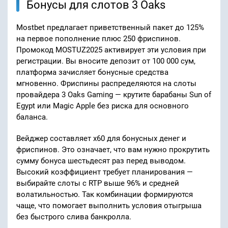
Бонусы для слотов 3 Oaks
Mostbet предлагает приветственный пакет до 125%
на первое пополнение плюс 250 фриспинов.
Промокод MOSTUZ2025 активирует эти условия при
регистрации. Вы вносите депозит от 100 000 сум,
платформа зачисляет бонусные средства
мгновенно. Фриспины распределяются на слоты
провайдера 3 Oaks Gaming — крутите барабаны Sun of
Egypt или Magic Apple без риска для основного
баланса.
Вейджер составляет х60 для бонусных денег и
фриспинов. Это означает, что вам нужно прокрутить
сумму бонуса шестьдесят раз перед выводом.
Высокий коэффициент требует планирования —
выбирайте слоты с RTP выше 96% и средней
волатильностью. Так комбинации формируются
чаще, что помогает выполнить условия отыгрыша
без быстрого слива банкролла.