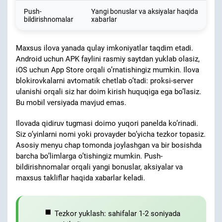
Push-
Yangi bonuslar va aksiyalar haqida
bildirishnomalar
xabarlar
Maxsus ilova yanada qulay imkoniyatlar taqdim etadi.
Android uchun APK faylini rasmiy saytdan yuklab olasiz,
iOS uchun App Store orqali o’rnatishingiz mumkin. Ilova
blokirovkalarni avtomatik chetlab o’tadi: proksi-server
ulanishi orqali siz har doim kirish huquqiga ega bo’lasiz.
Bu mobil versiyada mavjud emas.
Ilovada qidiruv tugmasi doimo yuqori panelda ko’rinadi.
Siz o’yinlarni nomi yoki provayder bo’yicha tezkor topasiz.
Asosiy menyu chap tomonda joylashgan va bir bosishda
barcha bo’limlarga o’tishingiz mumkin. Push-
bildirishnomalar orqali yangi bonuslar, aksiyalar va
maxsus takliflar haqida xabarlar keladi.
Tezkor yuklash: sahifalar 1-2 soniyada