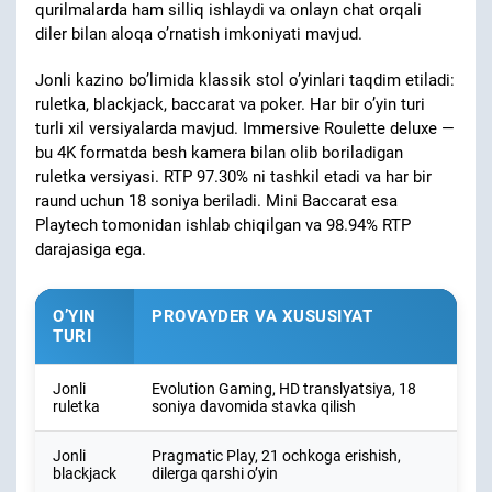
qurilmalarda ham silliq ishlaydi va onlayn chat orqali
diler bilan aloqa o’rnatish imkoniyati mavjud.
Jonli kazino bo’limida klassik stol o’yinlari taqdim etiladi:
ruletka, blackjack, baccarat va poker. Har bir o’yin turi
turli xil versiyalarda mavjud. Immersive Roulette deluxe —
bu 4K formatda besh kamera bilan olib boriladigan
ruletka versiyasi. RTP 97.30% ni tashkil etadi va har bir
raund uchun 18 soniya beriladi. Mini Baccarat esa
Playtech tomonidan ishlab chiqilgan va 98.94% RTP
darajasiga ega.
O’YIN
PROVAYDER VA XUSUSIYAT
TURI
Jonli
Evolution Gaming, HD translyatsiya, 18
ruletka
soniya davomida stavka qilish
Jonli
Pragmatic Play, 21 ochkoga erishish,
blackjack
dilerga qarshi o’yin