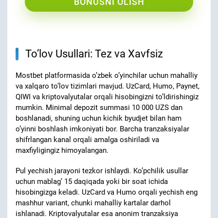
BONUSNI OLISH
To’lov Usullari: Tez va Xavfsiz
Mostbet platformasida o’zbek o’yinchilar uchun mahalliy
va xalqaro to’lov tizimlari mavjud. UzCard, Humo, Paynet,
QIWI va kriptovalyutalar orqali hisobingizni to’ldirishingiz
mumkin. Minimal depozit summasi 10 000 UZS dan
boshlanadi, shuning uchun kichik byudjet bilan ham
o’yinni boshlash imkoniyati bor. Barcha tranzaksiyalar
shifrlangan kanal orqali amalga oshiriladi va
maxfiyligingiz himoyalangan.
Pul yechish jarayoni tezkor ishlaydi. Ko’pchilik usullar
uchun mablag’ 15 daqiqada yoki bir soat ichida
hisobingizga keladi. UzCard va Humo orqali yechish eng
mashhur variant, chunki mahalliy kartalar darhol
ishlanadi. Kriptovalyutalar esa anonim tranzaksiya