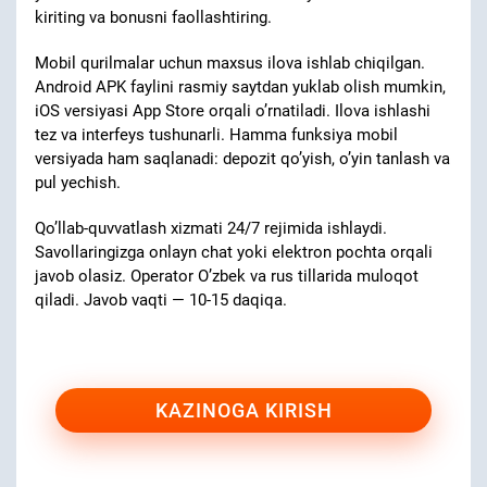
kiriting va bonusni faollashtiring.
Mobil qurilmalar uchun maxsus ilova ishlab chiqilgan.
Android APK faylini rasmiy saytdan yuklab olish mumkin,
iOS versiyasi App Store orqali o’rnatiladi. Ilova ishlashi
tez va interfeys tushunarli. Hamma funksiya mobil
versiyada ham saqlanadi: depozit qo’yish, o’yin tanlash va
pul yechish.
Qo’llab-quvvatlash xizmati 24/7 rejimida ishlaydi.
Savollaringizga onlayn chat yoki elektron pochta orqali
javob olasiz. Operator O’zbek va rus tillarida muloqot
qiladi. Javob vaqti — 10-15 daqiqa.
KAZINOGA KIRISH