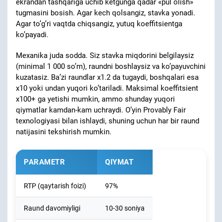
ekrandan tashqariga uchib ketgunga qadar «pul olish»
tugmasini bosish. Agar kech qolsangiz, stavka yonadi.
Agar to’g’ri vaqtda chiqsangiz, yutuq koeffitsientga
ko’payadi.
Mexanika juda sodda. Siz stavka miqdorini belgilaysiz
(minimal 1 000 so’m), raundni boshlaysiz va ko’payuvchini
kuzatasiz. Ba’zi raundlar x1.2 da tugaydi, boshqalari esa
x10 yoki undan yuqori ko’tariladi. Maksimal koeffitsient
x100+ ga yetishi mumkin, ammo shunday yuqori
qiymatlar kamdan-kam uchraydi. O’yin Provably Fair
texnologiyasi bilan ishlaydi, shuning uchun har bir raund
natijasini tekshirish mumkin.
PARAMETR
QIYMAT
RTP (qaytarish foizi)
97%
Raund davomiyligi
10-30 soniya