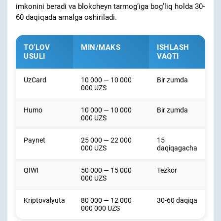
imkonini beradi va blokcheyn tarmog’iga bog’liq holda 30-
60 daqiqada amalga oshiriladi.
TO’LOV
MIN/MAKS
ISHLASH
USULI
VAQTI
UzCard
10 000 — 10 000
Bir zumda
000 UZS
Humo
10 000 — 10 000
Bir zumda
000 UZS
Paynet
25 000 — 22 000
15
000 UZS
daqiqagacha
QIWI
50 000 — 15 000
Tezkor
000 UZS
Kriptovalyuta
80 000 — 12 000
30-60 daqiqa
000 000 UZS