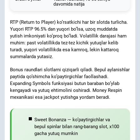
davomida natija
RTP (Return to Player) ko’rsatkichi har bir slotda turlicha.
Yuqori RTP 96.5% dan yuqori bo’lsa, uzoq muddatda
yutish imkoniyati ko’proq bo’ladi. Volatillik darajasi ham
muhim: past volatillikda tez-tez kichik yutuqlar kelib
turadi, yuqori volatillikda esa kamroq, lekin kattaroq
summalarda yutasiz.
Bonus raundlari slotlarni qiziqarli qiladi. Bepul aylanishlar
paytida qo’shimcha ko’paytirgichlar faollashadi.
Expanding Symbols funksiyasi butun baraban bo’ylab
kengayadi va yutuq ehtimolini oshiradi. Money Respin
mexanikasi esa jackpot yutishga yordam beradi.
Sweet Bonanza — ko’paytirgichlar va
bepul spinlar bilan rang-barang slot, x100
gacha yutuq mumkin