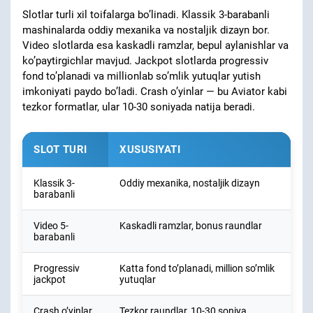
Slotlar turli xil toifalarga bo’linadi. Klassik 3-barabanli
mashinalarda oddiy mexanika va nostaljik dizayn bor.
Video slotlarda esa kaskadli ramzlar, bepul aylanishlar va
ko’paytirgichlar mavjud. Jackpot slotlarda progressiv
fond to’planadi va millionlab so’mlik yutuqlar yutish
imkoniyati paydo bo’ladi. Crash o’yinlar — bu Aviator kabi
tezkor formatlar, ular 10-30 soniyada natija beradi.
SLOT TURI
XUSUSIYATI
Klassik 3-
Oddiy mexanika, nostaljik dizayn
barabanli
Video 5-
Kaskadli ramzlar, bonus raundlar
barabanli
Progressiv
Katta fond to’planadi, million so’mlik
jackpot
yutuqlar
Crash o’yinlar
Tezkor raundlar, 10-30 soniya