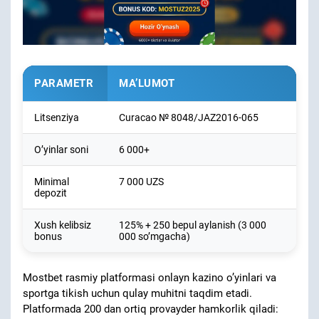
PARAMETR
MA’LUMOT
Litsenziya
Curacao № 8048/JAZ2016-065
O’yinlar soni
6 000+
Minimal
7 000 UZS
depozit
Xush kelibsiz
125% + 250 bepul aylanish (3 000
bonus
000 so’mgacha)
Mostbet rasmiy platformasi onlayn kazino o’yinlari va
sportga tikish uchun qulay muhitni taqdim etadi.
Platformada 200 dan ortiq provayder hamkorlik qiladi: