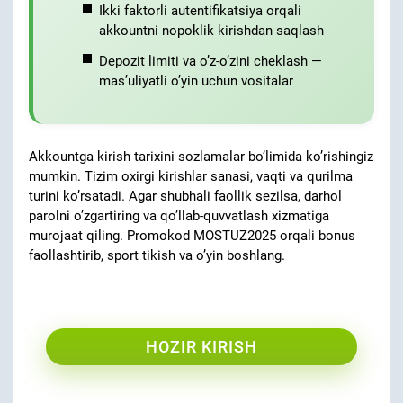
Ikki faktorli autentifikatsiya orqali
akkountni nopoklik kirishdan saqlash
Depozit limiti va o’z-o’zini cheklash —
mas’uliyatli o’yin uchun vositalar
Akkountga kirish tarixini sozlamalar bo’limida ko’rishingiz
mumkin. Tizim oxirgi kirishlar sanasi, vaqti va qurilma
turini ko’rsatadi. Agar shubhali faollik sezilsa, darhol
parolni o’zgartiring va qo’llab-quvvatlash xizmatiga
murojaat qiling. Promokod MOSTUZ2025 orqali bonus
faollashtirib, sport tikish va o’yin boshlang.
HOZIR KIRISH