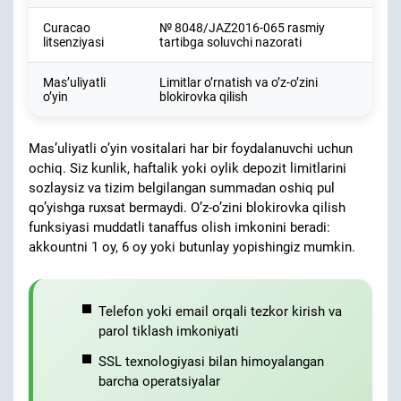
Curacao
№ 8048/JAZ2016-065 rasmiy
litsenziyasi
tartibga soluvchi nazorati
Mas’uliyatli
Limitlar o’rnatish va o’z-o’zini
o’yin
blokirovka qilish
Mas’uliyatli o’yin vositalari har bir foydalanuvchi uchun
ochiq. Siz kunlik, haftalik yoki oylik depozit limitlarini
sozlaysiz va tizim belgilangan summadan oshiq pul
qo’yishga ruxsat bermaydi. O’z-o’zini blokirovka qilish
funksiyasi muddatli tanaffus olish imkonini beradi:
akkountni 1 oy, 6 oy yoki butunlay yopishingiz mumkin.
Telefon yoki email orqali tezkor kirish va
parol tiklash imkoniyati
SSL texnologiyasi bilan himoyalangan
barcha operatsiyalar