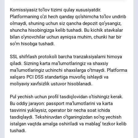
Komissiyasiz to’lov tizimi qulay xususiyatdir.
Platformaning o’zi hech qanday qo’shimcha to’lov undirib
olmaydi, shuning uchun siz qancha depozit qo’ysangiz,
shuncha hisobingizga kelib tushadi. Bu kichik stavkalar
bilan o’ynovchilar uchun ayniqsa muhim, chunki har bir
so’m hisobga tushadi.
SSL shifrlash protokoli barcha tranzaksiyalarni himoya
qiladi. Sizning karta ma’lumotlaringiz va shaxsiy
ma’lumotlaringiz uchinchi shaxslarga o’tmaydi. Platforma
xalqaro PCI DSS standartiga muvofiq ishlaydi va
moliyaviy xavfsizlik ustuvor hisoblanadi.
Pul yechish uchun profil tasdiqlovidan o’tishingiz kerak.
Bu oddiy jarayon: passport ma’lumotlarini va karta
tasvirini yuklaysiz, operator bir necha soat ichida
tasdiqlaydi. Tekshiruvdan o’tganingizdan so’ng yechish
istalgan vaqtda amalga oshiriladi va mablag’ tezkor kelib
tushadi.