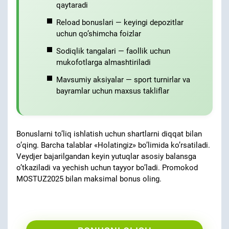
qaytaradi
Reload bonuslari — keyingi depozitlar
uchun qo’shimcha foizlar
Sodiqlik tangalari — faollik uchun
mukofotlarga almashtiriladi
Mavsumiy aksiyalar — sport turnirlar va
bayramlar uchun maxsus takliflar
Bonuslarni to’liq ishlatish uchun shartlarni diqqat bilan
o’qing. Barcha talablar «Holatingiz» bo’limida ko’rsatiladi.
Veydjer bajarilgandan keyin yutuqlar asosiy balansga
o’tkaziladi va yechish uchun tayyor bo’ladi. Promokod
MOSTUZ2025 bilan maksimal bonus oling.