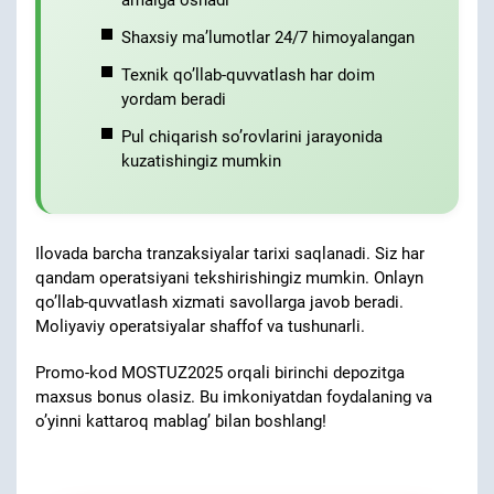
amalga oshadi
Shaxsiy ma’lumotlar 24/7 himoyalangan
Texnik qo’llab-quvvatlash har doim
yordam beradi
Pul chiqarish so’rovlarini jarayonida
kuzatishingiz mumkin
Ilovada barcha tranzaksiyalar tarixi saqlanadi. Siz har
qandam operatsiyani tekshirishingiz mumkin. Onlayn
qo’llab-quvvatlash xizmati savollarga javob beradi.
Moliyaviy operatsiyalar shaffof va tushunarli.
Promo-kod MOSTUZ2025 orqali birinchi depozitga
maxsus bonus olasiz. Bu imkoniyatdan foydalaning va
o’yinni kattaroq mablag’ bilan boshlang!