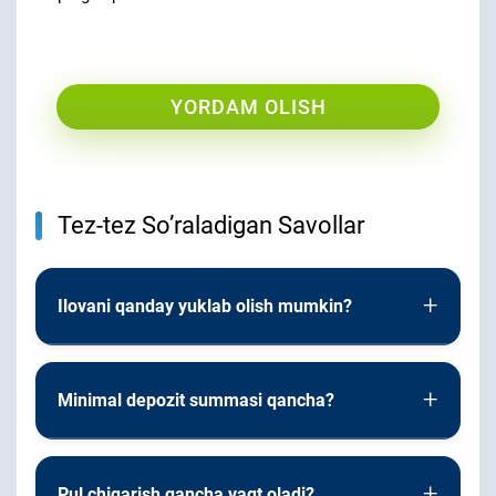
YORDAM OLISH
Tez-tez So’raladigan Savollar
Ilovani qanday yuklab olish mumkin?
Android foydalanuvchilari rasmiy saytdan APK
faylini yuklab oladilar. Noma’lum manbalardan
Minimal depozit summasi qancha?
o’rnatishga ruxsat berish kerak. iOS uchun App
Store orqali yoki rasmiy saytdagi maxsus havola
Uzbekistonda minimal depozit kichik summa bo’lib,
orqali o’rnatish mumkin. Jarayon bir necha daqiqa
har kim uchun qulay. Humo, Uzcard, Click va Payme
Pul chiqarish qancha vaqt oladi?