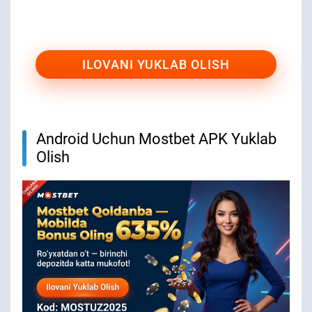
ILOVANI YUKLAB OLISH
Android Uchun Mostbet APK Yuklab
Olish