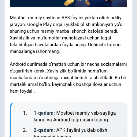
Mostbet rasmiy saytidan APK faylini yuklab olish oddiy
jarayon. Google Play orqali yuklab olish imkoniyati yo’q,
shuning uchun rasmiy manba ishonch kafolati beradi.
Xavfsizlik va ma’lumotlar muhofazasi uchun faqat
tekshirilgan havolalardan foydalaning. Uchinchi tomon
manbalariga ishonmang.
Android qurilmada o’rnatish uchun bir necha sozlamalarni
o’zgartirish kerak. Xavfsizlik bo’limida noma’lum
manbalardan o’rnatishga ruxsat berish talab etiladi. Bu bir
martalik amal bo’lib, keyinchalik boshqa ilovalar uchun
ham foydali.
1-qadam:
Mostbet rasmiy veb-saytiga
kiring va Android tugmasini toping
2-qadam:
APK faylini yuklab olish
tugmasini bosing