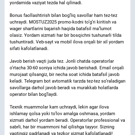
yordamida vaziyat tezda hal qilinadi.
Bonus faollashtirish bilan bog’liq savollar ham tez-tez
uchraydi. MOSTUZ2025 promo-kodni to’g’ri kiritish va
wager shartlarini bajarish haqida batafsil ma’lumot
olasiz. Yordam xizmati har bir bosqichni tushunarli tilda
tushuntiradi. Veb-sayt va mobil ilova orqali bir xil yordam
sifati kafolatlanadi.
Javob berish vaqti juda tez. Jonli chatda operatorlar
o’rtacha 30-60 soniya ichida javob berishadi. Email orqali
murojaat qilsangiz, bir necha soat ichida batafsil javob
keladi. Telegram bot avtomatik tarzda tez-tez so’raladigan
savollarga darhol javob beradi va murakkab holatlarda
operator bilan bog’laydi.
Texnik muammolar kam uchraydi, lekin agar ilova
ishlamay qolsa yoki to’lov amalga oshmasa, yordam
xizmati darhol yordam beradi. Operatorlar professional va
sabrli, har bir muammoni hal qilishga tayyor. Sizning
vaqtingiz qadrlanadi va tezkor xizmat kafolatlanadi!