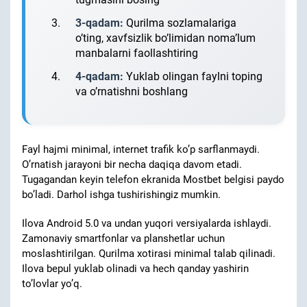
3-qadam:
Qurilma sozlamalariga
o’ting, xavfsizlik bo’limidan noma’lum
manbalarni faollashtiring
4-qadam:
Yuklab olingan faylni toping
va o’rnatishni boshlang
Fayl hajmi minimal, internet trafik ko’p sarflanmaydi.
O’rnatish jarayoni bir necha daqiqa davom etadi.
Tugagandan keyin telefon ekranida Mostbet belgisi paydo
bo’ladi. Darhol ishga tushirishingiz mumkin.
Ilova Android 5.0 va undan yuqori versiyalarda ishlaydi.
Zamonaviy smartfonlar va planshetlar uchun
moslashtirilgan. Qurilma xotirasi minimal talab qilinadi.
Ilova bepul yuklab olinadi va hech qanday yashirin
to’lovlar yo’q.