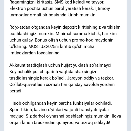
Raqamingizni kiritasiz, SMS kod keladi va tayyor.
Elektron pochta uchun parol yaratish kerak. Ijtimoiy
tarmoqlar orqali bir bosishda kirish mumkin.
Ro’yxatdan o’tgandan keyin depozit kiritishingiz va tikishni
boshlashingiz mumkin. Minimal summa kichik, har kim
uchun qulay. Bonus olish uchun promo-kod maydonini
to’ldiring. MOSTUZ2025ni kiritib qo’shimcha
imtiyozlardan foydalaning.
Akkaunt tasdiqlash uchun hujjat yuklash so’ralmaydi.
Keyinchalik pul chiqarish vaqtida shaxsingizni
tasdiqlashingiz kerak bo’ladi. Jarayon oddiy va tezkor.
Qo’llab-quvvatlash xizmati har qanday savolda yordam
beradi.
Hisob ochilgandan keyin barcha funksiyalar ochiladi.
Sport tikish, kazino o’yinlari va jonli translyatsiyalar
mavjud. Siz darhol o’ynashni boshlashingiz mumkin. Ilova
orqali kirish brauzerdan qulayroq va tezroq ishlaydi!